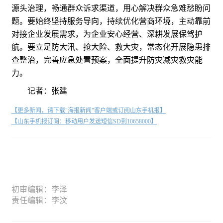
源头治理，畅通群众诉求渠道，用心解决群众急难愁盼问
题。要始终坚持服务导向，持续优化营商环境，主动靠前
对接企业发展需求，为企业安心经营、深耕发展保驾护
航。要立足防大汛、抢大险、救大灾，常态化开展隐患排
查整治，完善应急处置预案，全面提升防灾减灾救灾能
力。
记者：张建
【更多新闻，请下载"海报新闻"客户端或订阅山东手机报】
【山东手机报订阅：移动用户发送短信SD到10658000】
初审编辑：李泽
责任编辑：李汶