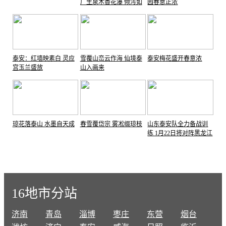
广生泉木香花瀑 倾泻如
园春意正浓
雪
泰安：红墙映素白 灵应
雪覆山峦云作海 仙境泰
泰安梅花盛开春意浓
宫玉兰盛放
山入画来
琼花落泰山 水墨自天成
春雪覆岱宗 雾凇缀琼枝
山东泰安队全力备战训
练 1月22日将对阵黑龙江
哈尔滨队
16地市分站
济南
青岛
淄博
枣庄
东营
烟台