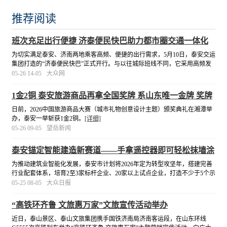
推荐阅读
班次充足出行便捷 济泰便民快巴助力都市圈交通一体化
为切实满足泰安、济南两地乘客高频、便捷的出行需求，5月10日，泰安交运
集团打造的“济泰便民快巴”正式开行。与以往城际班线不同，它采用高频发
车模式，每45分钟一班，基本实现乘客“随到随走”，告别了等车焦虑。
[详细]
05-26 14-05
大众网
1金2铜 泰安旅游商品再拿全国奖牌 系山东唯一金牌 奖牌
总数位列全省第一
日前，2026中国旅游商品大赛（城市礼物创意设计主题）颁奖典礼在湘潭举
办，泰安一举斩获1金2铜。
[详细]
05-26 09-05
望岳新闻
泰安锚定智能建造新赛道——手拿遥控器即可轻松抹墙涂
漆
为推动建筑业智能化发展，泰安市计划将2026年定为转型攻坚年，搭建完善
行业配套体系，培育2至3家标杆企业、20家以上试点企业，打造不少于5个示
范场景，以点带面引导企业科学转型。
[详细]
05-25 08-05
大众日报
“高铁环齐鲁 文旅惠万家”文旅宣传活动举办
近日，泰山景区、泰山文旅集团携手国铁济南局济南客运段，在山东环线