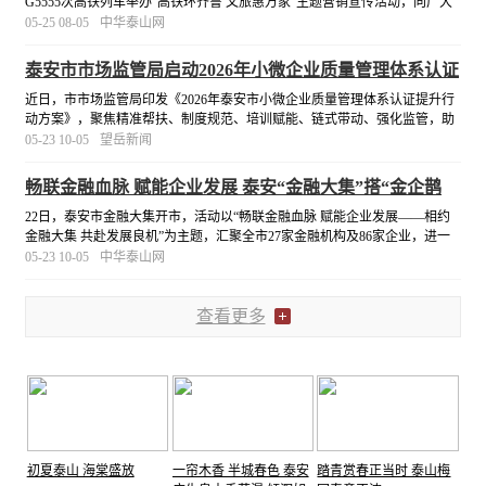
G5555次高铁列车举办“高铁环齐鲁 文旅惠万家”主题营销宣传活动，向广大
乘客集中推介泰山景区及集团优质文旅产品，全方位展示泰山文旅风采。
[详
05-25 08-05
中华泰山网
细]
泰安市市场监管局启动2026年小微企业质量管理体系认证
提升行动
近日，市市场监管局印发《2026年泰安市小微企业质量管理体系认证提升行
动方案》，聚焦精准帮扶、制度规范、培训赋能、链式带动、强化监管，助
力小微企业提质增效。
[详细]
05-23 10-05
望岳新闻
畅联金融血脉 赋能企业发展 泰安“金融大集”搭“金企鹊
桥”
22日，泰安市金融大集开市，活动以“畅联金融血脉 赋能企业发展——相约
金融大集 共赴发展良机”为主题，汇聚全市27家金融机构及86家企业，进一
步深化政金企常态化沟通对接机制，畅通金融资源直达实体经济的渠道，切
05-23 10-05
中华泰山网
实提高金企对接效率，为我市企业的高质量发展注入强
[详细]
查看更多
初夏泰山 海棠盛放
一帘木香 半城春色 泰安
踏青赏春正当时 泰山梅