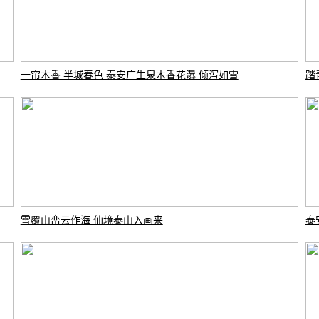
一帘木香 半城春色 泰安广生泉木香花瀑 倾泻如雪
踏
雪覆山峦云作海 仙境泰山入画来
泰