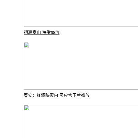
初夏泰山 海棠盛放
泰安：红墙映素白 灵应宫玉兰盛放