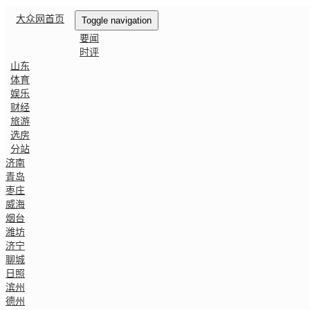
大众网首页
Toggle navigation
要闻
时评
山东
体育
娱乐
财经
旅游
选房
分站
济南
青岛
枣庄
威海
烟台
潍坊
济宁
聊城
日照
滨州
德州