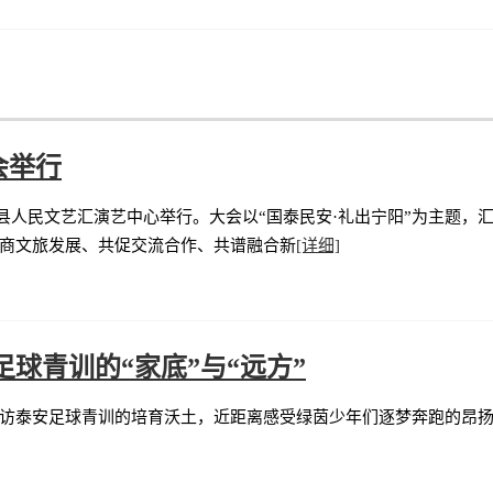
会举行
宁阳县人民文艺汇演艺中心举行。大会以“国泰民安·礼出宁阳”为主题
商文旅发展、共促交流合作、共谱融合新
[详细]
球青训的“家底”与“远方”
访泰安足球青训的培育沃土，近距离感受绿茵少年们逐梦奔跑的昂扬