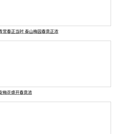
青赏春正当时 泰山梅园春意正浓
安梅花盛开春意浓