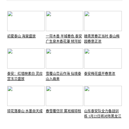
初夏泰山 海棠盛放
一帘木香 半城春色 泰安
踏青赏春正当时 泰山梅
广生泉木香花瀑 倾泻如
园春意正浓
雪
泰安：红墙映素白 灵应
雪覆山峦云作海 仙境泰
泰安梅花盛开春意浓
宫玉兰盛放
山入画来
琼花落泰山 水墨自天成
春雪覆岱宗 雾凇缀琼枝
山东泰安队全力备战训
练 1月22日将对阵黑龙江
哈尔滨队