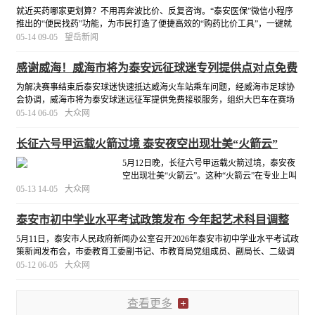
就近买药哪家更划算？不用再奔波比价、反复咨询。“泰安医保”微信小程序
推出的“便民找药”功能，为市民打造了便捷高效的“购药比价工具”，一键就
能实现药品价格“货比三家”，轻松解决“找药难、比价烦”的困扰。
[详细]
05-14 09-05
望岳新闻
感谢威海！威海市将为泰安远征球迷专列提供点对点免费
接驳车
为解决赛事结束后泰安球迷快速抵达威海火车站乘车问题，经威海市足球协
会协调，威海市将为泰安球迷远征军提供免费接驳服务，组织大巴车在赛场
外等候，实现球场到火车站的快速中转，确保泰安球迷在观赛后，快速有序
05-14 06-05
大众网
前往车站乘坐专列。
[详细]
长征六号甲运载火箭过境 泰安夜空出现壮美“火箭云”
5月12日晚，长征六号甲运载火箭过境，泰安夜
空出现壮美“火箭云”。这种“火箭云”在专业上叫
暮光效应，导弹或火箭发射时，其尾气中的颗
05-13 14-05
大众网
粒物在高空大气中凝结扩散，经阳光散射后形
成的特殊光学现象。
[详细]
泰安市初中学业水平考试政策发布 今年起艺术科目调整
为考试科目
5月11日，泰安市人民政府新闻办公室召开2026年泰安市初中学业水平考试政
策新闻发布会，市委教育工委副书记、市教育局党组成员、副局长、二级调
研员张衍新通报了初中学业水平考试有关政策。
[详细]
05-12 06-05
大众网
查看更多