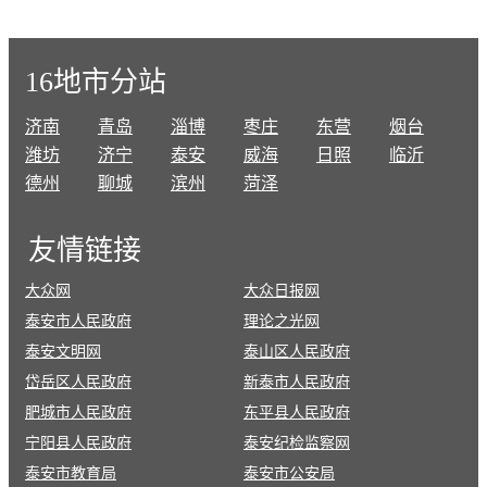
16地市分站
济南
青岛
淄博
枣庄
东营
烟台
潍坊
济宁
泰安
威海
日照
临沂
德州
聊城
滨州
菏泽
友情
链接
大众网
大众日报网
泰安市人民政府
理论之光网
泰安文明网
泰山区人民政府
岱岳区人民政府
新泰市人民政府
肥城市人民政府
东平县人民政府
宁阳县人民政府
泰安纪检监察网
泰安市教育局
泰安市公安局