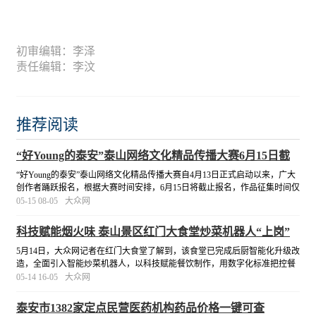
初审编辑：李泽
责任编辑：李汶
推荐阅读
“好Young的泰安”泰山网络文化精品传播大赛6月15日截
止报名
“好Young的泰安”泰山网络文化精品传播大赛自4月13日正式启动以来，广大
创作者踊跃报名，根据大赛时间安排，6月15日将截止报名，作品征集时间仅
剩1个月。
[详细]
05-15 08-05
大众网
科技赋能烟火味 泰山景区红门大食堂炒菜机器人“上岗”
5月14日，大众网记者在红门大食堂了解到，该食堂已完成后厨智能化升级改
造，全面引入智能炒菜机器人，以科技赋能餐饮制作，用数字化标准把控餐
食品质，开启智慧餐饮全新运营模式。
[详细]
05-14 16-05
大众网
泰安市1382家定点民营医药机构药品价格一键可查