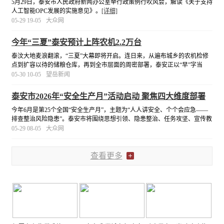
5月29日，泰安市人民政府新闻办公室举行政策例行吹风会，解读《关于支持
人工智能OPC发展的实施意见》。
[详细]
05-29 19-05
大众网
今年“三夏”泰安预计上阵农机2.2万台
泰汶大地麦浪翻滚，“三夏”大幕即将开启。连日来，从遍布城乡的农机检修
点到扩容以待的储粮仓库，再到全市层面的周密部署，泰安正以“早”字当
头、“实”字托底的姿态，为确保颗粒归仓做好充足准备。
[详细]
05-30 10-05
望岳新闻
泰安市2026年“安全生产月”活动启动 聚焦四大维度部署
14项重点任务
今年6月是第25个全国“安全生产月”，主题为“人人讲安全、个个会应急——
排查整治风险隐患”。泰安市将围绕思想引领、隐患整治、任务攻坚、宣传教
育四大维度，系统部署14项重点任务，全面提升安全治理现代化水平。
[详
05-29 08-05
大众网
细]
查看更多