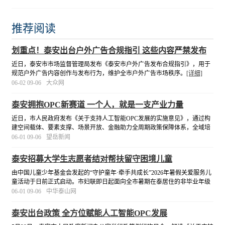
推荐阅读
划重点！泰安出台户外广告合规指引 这些内容严禁发布
近日，泰安市市场监督管理局发布《泰安市户外广告发布合规指引》，用于
规范户外广告内容创作与发布行为，维护全市户外广告市场秩序。
[详细]
06-02 09-06
大众网
泰安拥抱OPC新赛道 一个人，就是一支产业力量
近日，市人民政府发布《关于支持人工智能OPC发展的实施意见》，通过构
建空间载体、要素支撑、场景开放、金融助力全周期政策保障体系，全域培
育OPC产业生态，布局建设OPC社区，向各类OPC创业主体敞开发展大门、
06-01 09-06
望岳新闻
释放全域利好。
[详细]
泰安招募大学生志愿者结对帮扶留守困境儿童
由中国儿童少年基金会发起的“守护童年·牵手共成长”2026年暑假关爱服务儿
童活动于日前正式启动。市妇联即日起面向全市暑期在泰居住的非毕业年级
大学生，公开招募志愿者，利用暑期返乡时段，为当地留守、困境儿童送去
06-01 09-06
中华泰山网
温暖与陪伴。
[详细]
泰安出台政策 全方位赋能人工智能OPC发展