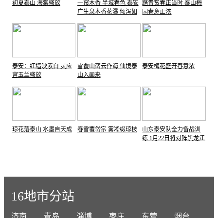
初夏泰山 海棠盛放
一帘木香 半城春色 泰安
踏青赏春正当时 泰山梅
广生泉木香花瀑 倾泻如
园春意正浓
雪
泰安：红墙映素白 灵应
雪覆山峦云作海 仙境泰
泰安梅花盛开春意浓
宫玉兰盛放
山入画来
琼花落泰山 水墨自天成
春雪覆岱宗 雾凇缀琼枝
山东泰安队全力备战训
练 1月22日将对阵黑龙江
哈尔滨队
16地市分站
济南
青岛
淄博
枣庄
东营
烟台