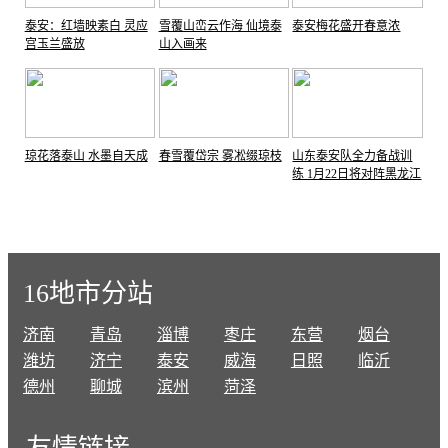
泰安：红墙映素白 灵应
雪覆山峦云作海 仙境泰
泰安梅花盛开春意浓
宫玉兰盛放
山入画来
琼花落泰山 水墨自天成
春雪覆岱宗 雾凇缀琼枝
山东泰安队全力备战训
练 1月22日将对阵黑龙江
哈尔滨队
16地市分站
济南
青岛
淄博
枣庄
东营
烟台
潍坊
济宁
泰安
威海
日照
临沂
德州
聊城
滨州
菏泽