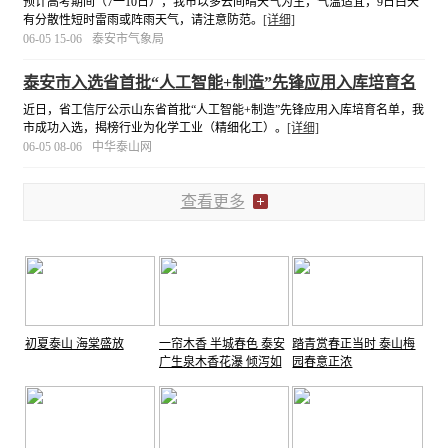
预计高考期间（7一10日），我市以多云间晴天气为主，气温适宜，9日白天
有分散性短时雷雨或阵雨天气，请注意防范。
[详细]
06-05 15-06
泰安市气象局
泰安市入选省首批“人工智能+制造”先锋应用入库培育名
单
近日，省工信厅公示山东省首批“人工智能+制造”先锋应用入库培育名单，我
市成功入选，揭榜行业为化学工业（精细化工）。
[详细]
06-05 08-06
中华泰山网
查看更多
初夏泰山 海棠盛放
一帘木香 半城春色 泰安
踏青赏春正当时 泰山梅
广生泉木香花瀑 倾泻如
园春意正浓
雪