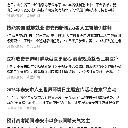
中试平台
近日，山东省工业和信息化厅公布了2026年省级制造业中试平台名单，我市
山东中康国创先进印染技术研究院有限公司的“先进印染技术与装备中试平
台”成功入选。
[详细]
06-08 09-06
望岳新闻
技能实训 赋能就业 泰安市新增253名人工智能训练师
5月14日至6月1日，我市完成“泰山智训”人工智能应用培训项目—人工智能训
练师职业（工种）7个班期培训任务，283名学员参训，其中253人顺利通过考
核获得培训合格证书，成为泰安数字经济发展的新生力量。
[详细]
06-08 09-06
泰安日报
医疗收费更透明 群众就医更安心 泰安规范整合三类医疗
服务项目
近期，泰安市医疗保障局印发《关于规范整合骨骼肌肉系统等3类医疗服务价
格项目的通知》，聚焦群众就医高频刚需领域，对骨骼肌肉系统、产科、超
声检查三大类医疗服务价格项目进行系统性整合规范，切实减轻群众就医负
06-06 09-06
望岳新闻
担。
[详细]
2026年泰安市六五世界环境日主题宣传活动在东平启动
6月5日，2026年泰安市六五世界环境日主题宣传活动在东平县成功举办，活
动以“全面绿色转型、共建美丽中国”为主题，集中展示泰安市生态环境保护
丰硕成果，凝聚全民护绿共识，吹响全市生态文明建设提质增效的奋进号
06-06 07-06
大众网
角。
[详细]
预计高考期间 泰安市以多云间晴天气为主