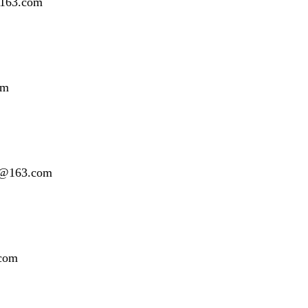
63.com
om
163.com
com