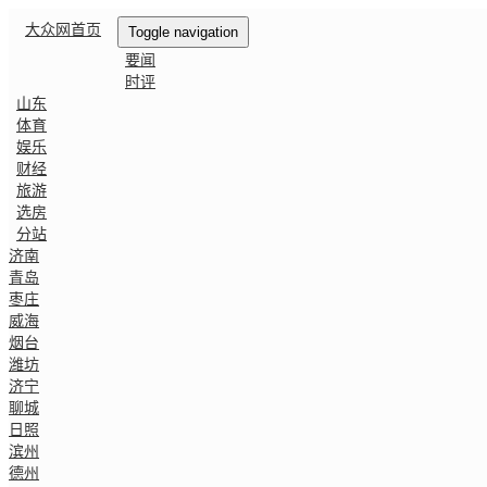
大众网首页
Toggle navigation
要闻
时评
山东
体育
娱乐
财经
旅游
选房
分站
济南
青岛
枣庄
威海
烟台
潍坊
济宁
聊城
日照
滨州
德州