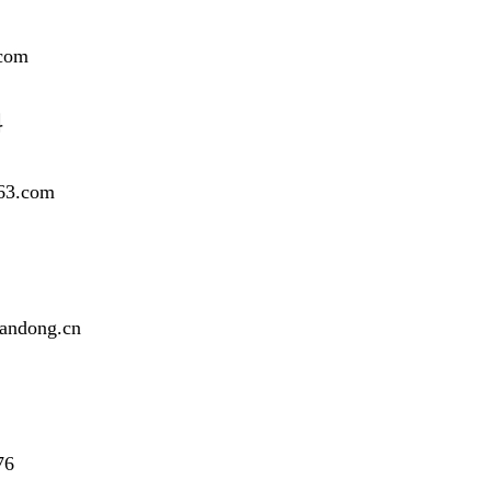
com
科
3.com
dong.cn
76