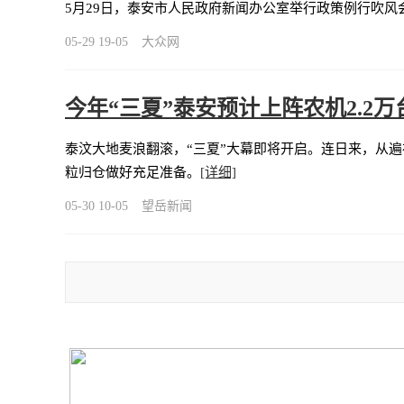
5月29日，泰安市人民政府新闻办公室举行政策例行吹风
05-29 19-05
大众网
今年“三夏”泰安预计上阵农机2.2万
泰汶大地麦浪翻滚，“三夏”大幕即将开启。连日来，从遍
粒归仓做好充足准备。
[详细]
05-30 10-05
望岳新闻