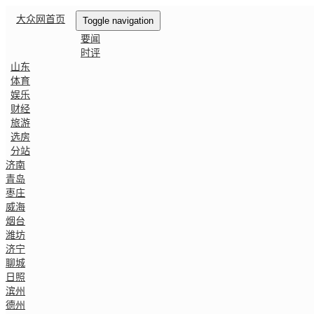
大众网首页
Toggle navigation
要闻
时评
山东
体育
娱乐
财经
旅游
选房
分站
济南
青岛
枣庄
威海
烟台
潍坊
济宁
聊城
日照
滨州
德州