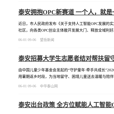
泰安拥抱OPC新赛道 一个人，就
近日，市人民政府发布《关于支持人工智能OPC发展的实
社区，向各类OPC创业主体敞开发展大门、释放全域利好
06-01 09-06
望岳新闻
泰安招募大学生志愿者结对帮扶留
由中国儿童少年基金会发起的“守护童年·牵手共成长”2
用暑期返乡时段，为当地留守、困境儿童送去温暖与陪伴
06-01 09-06
中华泰山网
泰安出台政策 全方位赋能人工智能