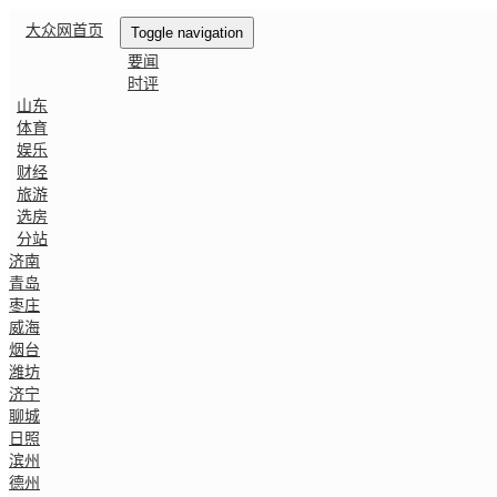
大众网首页
Toggle navigation
要闻
时评
山东
体育
娱乐
财经
旅游
选房
分站
济南
青岛
枣庄
威海
烟台
潍坊
济宁
聊城
日照
滨州
德州