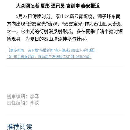
大众网记者 夏彤 通讯员 袁训申 泰安报道
5月27日傍晚时分，泰山之巅云雾缭绕，狮子峰东南
方向出现“碧霞宝光”奇观，“碧霞宝光”作为泰山四大奇观
之一，它由光的衍射漫反射形成，多在夏季半晴半雾时短
暂现身，为夏日的泰山增添神秘与壮丽。
【更多新闻，请下载"海报新闻"客户端或订阅山东手机报】
【山东手机报订阅：移动用户发送短信SD到10658000】
初审编辑：李泽
责任编辑：李汶
推荐阅读