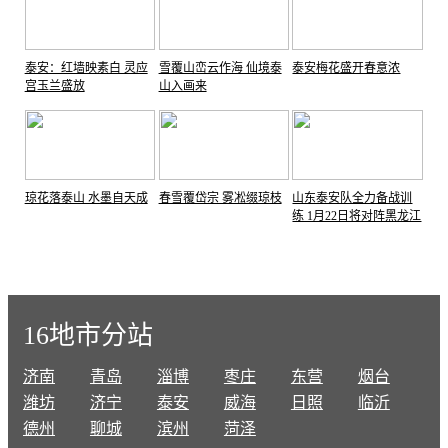
泰安：红墙映素白 灵应
雪覆山峦云作海 仙境泰
泰安梅花盛开春意浓
宫玉兰盛放
山入画来
琼花落泰山 水墨自天成
春雪覆岱宗 雾凇缀琼枝
山东泰安队全力备战训
练 1月22日将对阵黑龙江
哈尔滨队
16地市分站
济南
青岛
淄博
枣庄
东营
烟台
潍坊
济宁
泰安
威海
日照
临沂
德州
聊城
滨州
菏泽