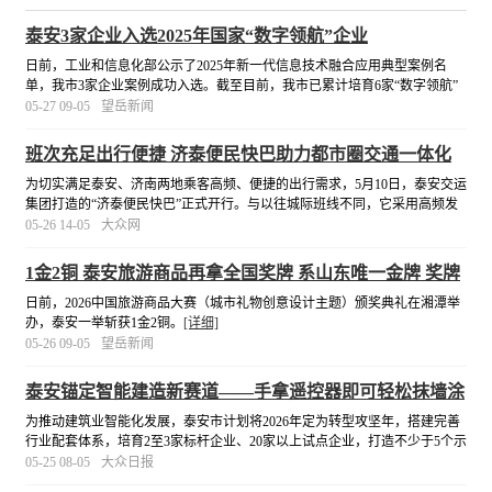
泰安3家企业入选2025年国家“数字领航”企业
日前，工业和信息化部公示了2025年新一代信息技术融合应用典型案例名
单，我市3家企业案例成功入选。截至目前，我市已累计培育6家“数字领航”
企业，获评数量居全国城市首位。
[详细]
05-27 09-05
望岳新闻
班次充足出行便捷 济泰便民快巴助力都市圈交通一体化
为切实满足泰安、济南两地乘客高频、便捷的出行需求，5月10日，泰安交运
集团打造的“济泰便民快巴”正式开行。与以往城际班线不同，它采用高频发
车模式，每45分钟一班，基本实现乘客“随到随走”，告别了等车焦虑。
[详细]
05-26 14-05
大众网
1金2铜 泰安旅游商品再拿全国奖牌 系山东唯一金牌 奖牌
总数位列全省第一
日前，2026中国旅游商品大赛（城市礼物创意设计主题）颁奖典礼在湘潭举
办，泰安一举斩获1金2铜。
[详细]
05-26 09-05
望岳新闻
泰安锚定智能建造新赛道——手拿遥控器即可轻松抹墙涂
漆
为推动建筑业智能化发展，泰安市计划将2026年定为转型攻坚年，搭建完善
行业配套体系，培育2至3家标杆企业、20家以上试点企业，打造不少于5个示
范场景，以点带面引导企业科学转型。
[详细]
05-25 08-05
大众日报