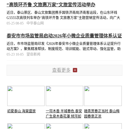
“高铁环齐鲁 文旅惠万家”文旅宣传活动举办
近日，泰山景区、泰山文旅集团携手国铁济南局济南客运段，在山东环线
G5555次高铁列车举办“高铁环齐鲁 文旅惠万家”主题营销宣传活动，向广大
乘客集中推介泰山景区及集团优质文旅产品，全方位展示泰山文旅风采。
[详
05-25 08-05
中华泰山网
细]
泰安市市场监管局启动2026年小微企业质量管理体系认证
提升行动
近日，市市场监管局印发《2026年泰安市小微企业质量管理体系认证提升行
动方案》，聚焦精准帮扶、制度规范、培训赋能、链式带动、强化监管，助
力小微企业提质增效。
[详细]
05-23 10-05
望岳新闻
查看更多
初夏泰山 海棠盛放
一帘木香 半城春色 泰安
踏青赏春正当时 泰山梅
广生泉木香花瀑 倾泻如
园春意正浓
雪