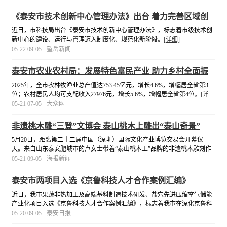
《泰安市技术创新中心管理办法》出台 着力完善区域创
新体系
近日，市科技局出台《泰安市技术创新中心管理办法》，标志着市级技术创
新中心的建设、运行与管理迈入制度化、规范化新阶段。
[详细]
05-22 09-05
望岳新闻
泰安市农业农村局：发展特色富民产业 助力乡村全面振
兴
2025年，全市农林牧渔业总产值达753.45亿元，增长4.6%，增幅居全省第3
位；农村居民人均可支配收入27976元，增长5.6%，增幅居全省第4位。
[详
细]
05-21 07-05
大众网
非遗桃木雕“三登”文博会 泰山桃木上雕出“泰山奇景”
5月20日，距离第二十二届中国（深圳）国际文化产业博览交易会开幕仅一
天。来自山东泰安肥城市的卢女士带着“泰山桃木王”品牌的非遗桃木雕刻作
品来到现场，“泰山桃木王”两面展示架上陈列着桃木雕刻的“泰山奇景”、色
05-21 09-05
海报新闻
彩丰富的掐丝景泰蓝桃木如意、可爱新颖的卡通马桃
[详细]
泰安市两项目入选《京鲁科技人才合作案例汇编》
近日，我市果蔬非热加工及高端基料制造技术研发、盐穴先进压缩空气储能
产业化项目入选《京鲁科技人才合作案例汇编》，标志着我市在深化京鲁科
技人才协同创新、破解产业关键技术瓶颈上取得了标志性成果。
[详细]
05-20 09-05
泰安日报