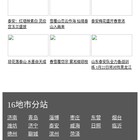
泰安：红墙映素白 灵应
雪覆山峦云作海 仙境泰
泰安梅花盛开春意浓
宫玉兰盛放
山入画来
琼花落泰山 水墨自天成
春雪覆岱宗 雾凇缀琼枝
山东泰安队全力备战训
练 1月22日将对阵黑龙江
哈尔滨队
16地市分站
济南
青岛
淄博
枣庄
东营
烟台
潍坊
济宁
泰安
威海
日照
临沂
德州
聊城
滨州
菏泽