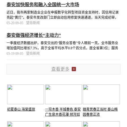
泰安加快服务和融入全国统一大市场
近日，我市两家制造业企业在申报数字化转型项目资金支持时，因信用记录
亮起“黄灯”。泰安市发改部门立即启动信用修复快速通道，当天完成初审，
帮助企业顺利搭上了财政支持政策的快车。
[详细]
05-20 09-05
望岳新闻
泰安做强经济增长“主动力”
一季度经济数据出炉，泰安交出的“服务业答卷”令人眼前一亮。全市服务业
增加值同比增长7.3%，高于全省平均水平0.8个百分点，居全省第3位；服务
业对经济增长贡献率达到68.2%，较去年全年提升了3.2个百分点。
[详细]
05-19 09-05
望岳新闻
查看更多
初夏泰山 海棠盛放
一帘木香 半城春色 泰安
踏青赏春正当时 泰山梅
广生泉木香花瀑 倾泻如
园春意正浓
雪