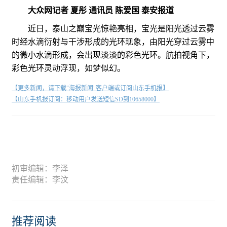
大众网记者 夏彤 通讯员 陈爱国 泰安报道
近日，泰山之巅宝光惊艳亮相，宝光是阳光透过云雾
时经水滴衍射与干涉形成的光环现象，由阳光穿过云雾中
的微小水滴形成，会出现淡淡的彩色光环。航拍视角下，
彩色光环灵动浮现，如梦似幻。
【更多新闻，请下载"海报新闻"客户端或订阅山东手机报】
【山东手机报订阅：移动用户发送短信SD到10658000】
初审编辑：李泽
责任编辑：李汶
推荐阅读